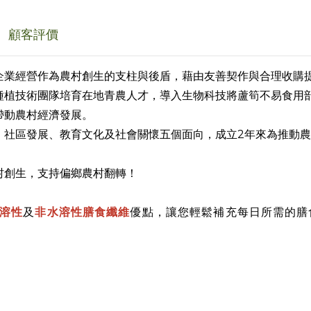
顧客評價
企業經營作為農村創生的支柱與後盾，藉由友善契作與合理收購
種植技術團隊培育在地青農人才，導入生物科技將蘆筍不易食用
帶動農村經濟發展。
2
、社區發展、教育文化及社會關懷五個面向，
成立
年來為推動農
村創生，支持偏鄉農村翻轉！
溶性
及
非水溶性膳食纖維
優點，讓您輕鬆補充每日所需的膳