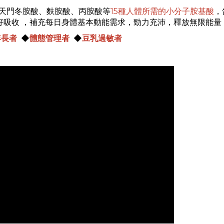
天門冬胺酸、麩胺酸、丙胺酸等
15
種人體所需的小分子胺基酸
，
好吸收
，補充每日身體基本動能需求，勁力充沛，釋放無限能量
年長者
◆
體態管理者
◆
豆乳過敏者