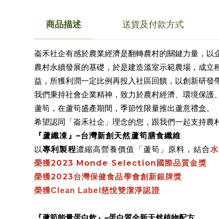
商品描述
送貨及付款方式
崙禾社企
有感於農業經濟是翻轉農村的關鍵力量，以
農村永續發展的基礎，於是建造溫室示範農場，成立
益，所獲利潤一定比例再投入社區回饋，以創新研發
我們秉持社會企業精神，致力於農村經濟、環境保護
蘆筍，在蘆筍盛產期間，季節性限量推出蘆意禮盒。
希望認同「崙禾社企」理念的您，跟我們一起支持農
–
『蘆纖凍』
台灣新創天然蘆筍膳食纖維
專利製程
以
濃縮高營養價值「蘆筍」原料，結合
水
2023 Monde Selection
榮獲
國際品質金獎
榮獲
2023
台灣保健食品學會創新銀牌獎
榮獲Clean Label慈悅雙潔淨認證
『蘆筍能量蛋白飲』
–
蛋白質全新天然植物配方