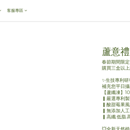
客服專區
蘆意禮
春節期間限定
購買三盒以上
✨生技專利研
補充您平日攝
【蘆纖凍】10
▎嚴選專利製
▎酸甜莓果風
▎無添加人工
▎高纖.低脂
💥全新天然