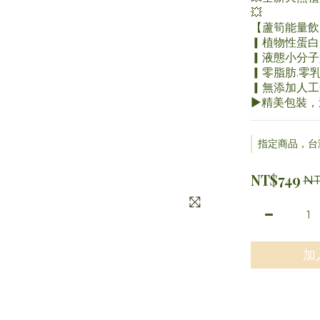
💥
【蘆筍能量飲】
▎植物性蛋白
▎液態小分子
▎零脂肪.零
▎無添加人工
►精美包裝，
指定商品，台灣
NT$749
NT
加