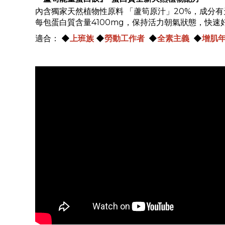
內含獨家天然植物性原料
「蘆筍原汁」
20%
，成分有
每包蛋白質含量
4100mg
，保持活力朝氣狀態，快速
適合：
◆
上班族
◆
勞動工作者
◆
全素主義
◆
增肌