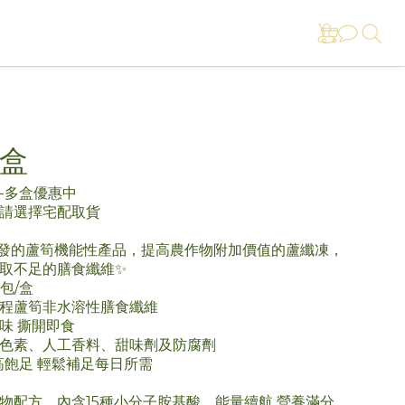
盒
-多盒優惠中
請選擇宅配取貨
發的蘆筍機能性產品，提高農作物附加價值的蘆纖凍，
取不足的膳食纖維✨ 
包/盒
程蘆筍非水溶性膳食纖維
味 撕開即食
色素、人工香料、甜味劑及防腐劑
.高飽足 輕鬆補足每日所需
植物配方，內含15種小分子胺基酸，能量續航 營養滿分