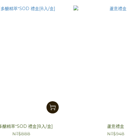
醣精萃⁺SOD 禮盒[8入/盒]
蘆意禮盒
NT$888
NT$948