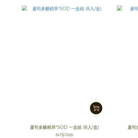
蘆筍多醣精萃⁺SOD 一盒組 (8入/盒)
蘆筍多
NT$788