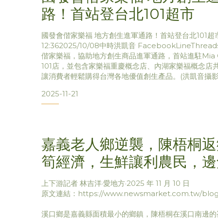
路！首站登台北101超市
國發會偕家樂福 地方創生進軍通路！首站登台北101超
12:362025/10/08中時洪凱音 FacebookLineThr
偕家樂福，協助地方創生商品進軍通路，首站進駐Mia C
101店，並包含家樂福重慶概念店、內湖家樂福概念店
讓消費者輕鬆購得台灣各地優值創生產品。(洪凱音攝
真)FacebookLineThreads複製連結字級設定：
2025-11-21
推動「地方創生」，秉持「永續、公益、共好」的精神
源、扶植在地團
嘉義老人鄉逆襲，陳梧桐返
筍經濟，生鮮讓利農民，邊
發生技財
上下游記者 林吉洋·愛地方·2025 年 11 月 10 日
原文連結：https://www.newsmarket.com.tw/blog
溪口鄉是嘉義縣面積最小的鄉鎮，陳梧桐在溪口南邊的