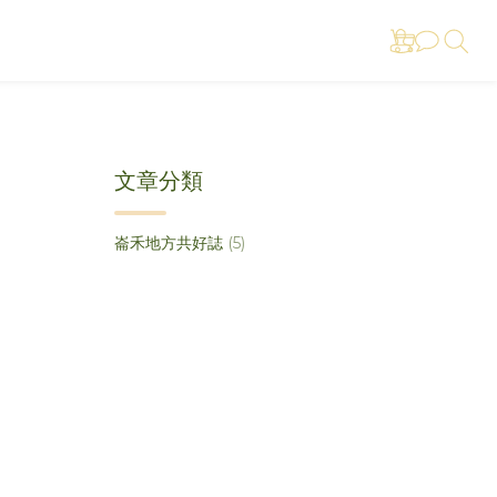
文章分類
崙禾地方共好誌
(5)