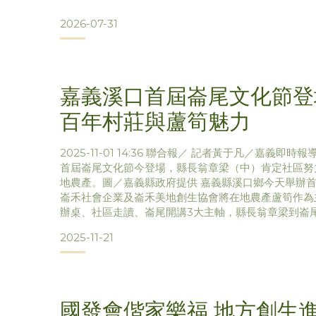
2026-07-31
嘉義溪口首屆崙尾文化節登
百年村莊與蘆筍魅力
2025-11-01 14:36 聯合報／ 記者黃于凡／嘉義即時
首屆崙尾文化節今登場，縣長翁章梁（中）肯定社區努
地農產。圖／嘉義縣政府提供 嘉義縣溪口鄉今天舉辦
崙禾社會企業及崙禾美地創生協會將在地農產蘆筍作為
辦桌、社區走讀、崙尾開講3大主軸，縣長翁章梁到崙
加活動，體驗飲食、產業故事與傳統技藝，感受土地的
2025-11-21
蘊。 崙禾社會企業理事長陳梧桐說，特色文化辦桌由
學院教授吳松濂、副教授王志榮副帶領學生團隊
國發會偕家樂福 地方創生