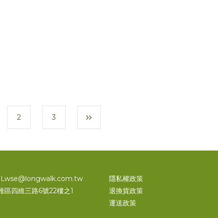
2
3
 Lwse@longwalk.com.tw
隱私權政策
雅區四維三路6號22樓之1
退換貨政策
運送政策