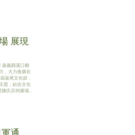
場 展現
報導 嘉義縣溪口鄉
力，大力推廣在
首屆崙尾文化節，
主題，結合文化
尾陳氏宗祠廣場參
溫度與文化底
弘光科技大學餐旅
進軍通