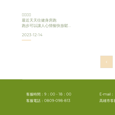
協助傳統農村朝向農業永續發展，
而農業永續最重要的是讓農民能夠自給自足，
🏃🏻‍♀️✨
最近天天往健身房跑
所以推動種植高經濟價值的蘆筍，
跑步可以讓人心情愉快放鬆
但是隔天時常會有疲憊感😱
並透過友善契作與合理收購，
2023-12-14
最近接觸參與了崙禾社企🙌🏻
一同體驗 #蘆筍能量蛋白飲
提供台灣蘆筍農友經濟上的支持。
平常跑完步拉完筋 隔天還是會痠痛
之前跑步普遍是吃能量膠或粉末狀
但是市售的普遍都偏甜不好入口
而在傳統農村面臨青年人口外移與人口老化等窘境，
本身很怕蘆筍的味道😢😢😢
卻可以穩穩地喝完 完全不怕😮
崙禾社企在創辦人的帶動號召下，
原來～它還有添加天然香橙味🍊
綜合了蘆筍本身的味道❤️
協助推動農村
而且不像果膠還要搭配水喝
直接一包帶著走、隨時補充
客服時間：9：00 - 18：00
E-mail：
📍成分
客服電話：0809-098-813
高雄市苓
🌟植物性蛋白、15種胺基酸
🌟零脂肪零乳糖、液態小分子好吸收
🌟純