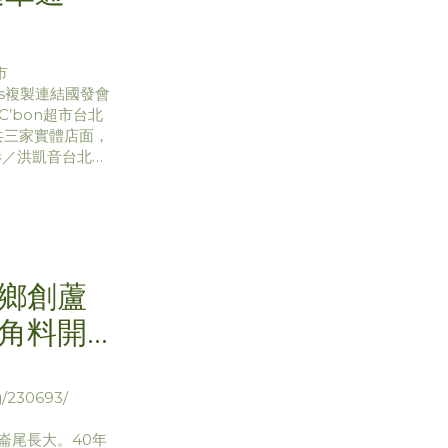
市
eads複製連結國發會
’bon超市台北
共三家實體店面，
影／洪凱音台北傳
小中大特國發會近年
，整合多方資
鄉創蘆
角料開
/230693/
崙尾長大。40年