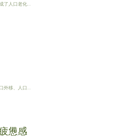
成了人口老化，
口打造社會企業，
獅子陣，逐漸取得
正走入社區、積
口外移、人口老
，
疲憊感