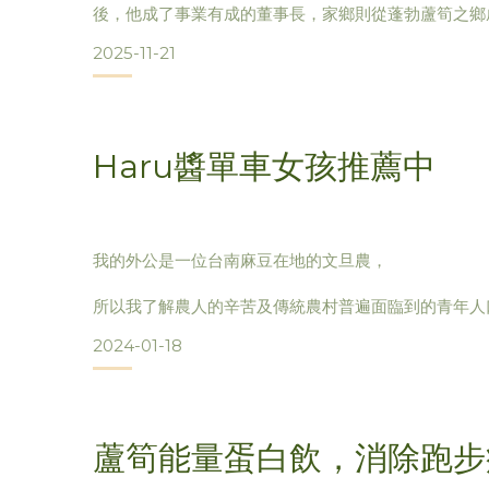
後，他成了事業有成的董事長，家鄉則從蓬勃蘆筍之鄉
連小學都招生困難。5年前，陳梧桐以經商長才，為溪
2025-11-21
以蘆筍成為故鄉翻身的DNA。他蹲低種田、參與地方
農民接納。陳梧桐說，「創生比創業更困難」，必須真
累足夠的信任資本，才能創
Haru醬單車女孩推薦中
我的外公是一位台南麻豆在地的文旦農，
所以我了解農人的辛苦及傳統農村普遍面臨到的青年人
化等狀況。
2024-01-18
一開始因為崙禾社企接觸到這個蘆筍能量蛋白飲，
深入瞭解後發現創辦人是以回饋故鄉的心創立崙禾社企
蘆筍能量蛋白飲，消除跑步